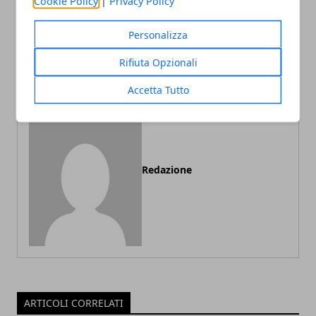
Cookie Policy
|
Privacy Policy
Articolo Precedente
Articolo Successivo
Gli italiani sono sempre
Il corso di Primo Soccorso
Personalizza
più stressati, ecco uno
Aziendale
studio che lo dimostra
Rifiuta Opzionali
Accetta Tutto
Redazione
ARTICOLI CORRELATI