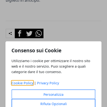
biglietti in anticipo.
Facebook
Twitter
Whatsapp
Consenso sui Cookie
Articolo Precedente
Articolo Successivo
Utilizziamo i cookie per ottimizzare il nostro sito
Fai da te per allestire
L'importanza dei dispositivi
web e il nostro servizio. Puoi scegliere a quali
eventi: gli errori comuni da
di sicurezza individuale e
categorie dare il tuo consenso.
evitare
dei nuovi corsi sui
macchinari
Cookie Policy
|
Privacy Policy
Personalizza
Rifiuta Opzionali