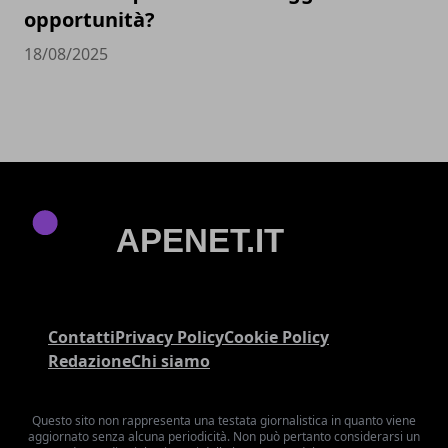
opportunità?
18/08/2025
Contatti
Privacy Policy
Cookie Policy
Redazione
Chi siamo
Questo sito non rappresenta una testata giornalistica in quanto viene
aggiornato senza alcuna periodicità. Non può pertanto considerarsi un