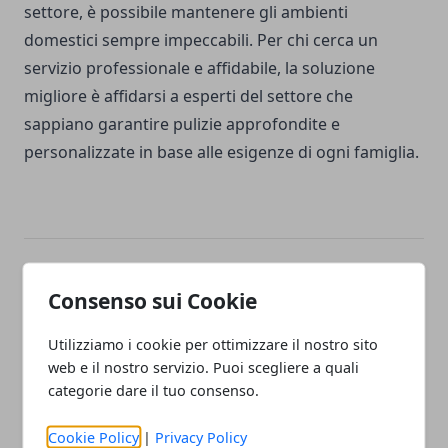
settore, è possibile mantenere gli ambienti
domestici sempre impeccabili. Per chi cerca un
servizio professionale e affidabile, la soluzione
migliore è affidarsi a esperti del settore che
sappiano garantire pulizie approfondite e
personalizzate in base alle esigenze di ogni famiglia.
Facebook
Twitter
Whatsapp
Consenso sui Cookie
Utilizziamo i cookie per ottimizzare il nostro sito
web e il nostro servizio. Puoi scegliere a quali
categorie dare il tuo consenso.
Articolo Precedente
Articolo Successivo
Pulito che respiri: come le
Guida essenziale per
Cookie Policy
|
Privacy Policy
pulizie ordinarie
scegliere e usare palloni